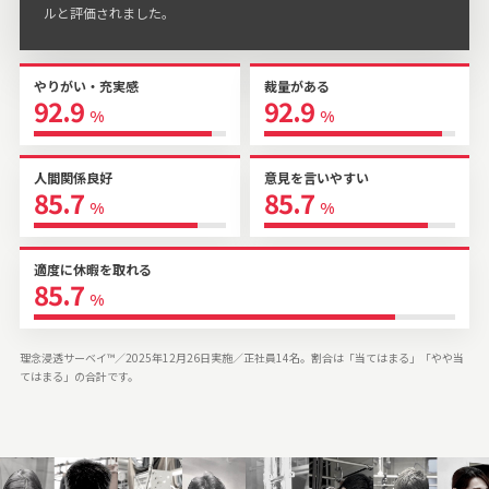
ルと評価されました。
やりがい・充実感
裁量がある
92.9
92.9
%
%
人間関係良好
意見を言いやすい
85.7
85.7
%
%
適度に休暇を取れる
85.7
%
理念浸透サーベイ™／2025年12月26日実施／正社員14名。割合は「当てはまる」「やや当
てはまる」の合計です。