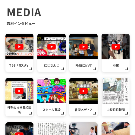
MEDIA
取材インタビュー
TBS「Nスタ」
にじさんじ
FMヨコハマ
NHK
行列のできる相談
スクール革命
香港メディア
山梨日日新聞
所