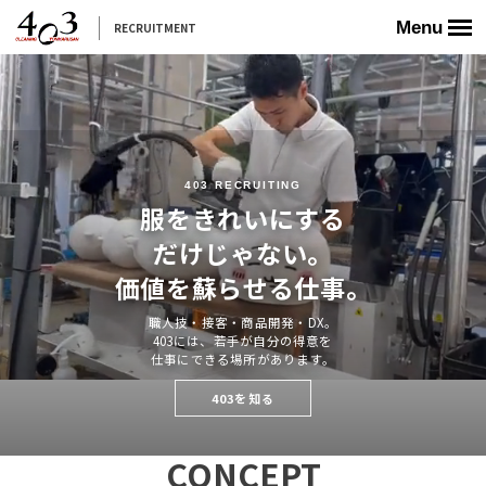
Menu
RECRUITMENT
403 RECRUITING
服をきれいにする
だけじゃない。
価値を蘇らせる仕事。
職人技・接客・商品開発・DX。
403には、若手が自分の得意を
仕事にできる場所があります。
403を知る
CONCEPT