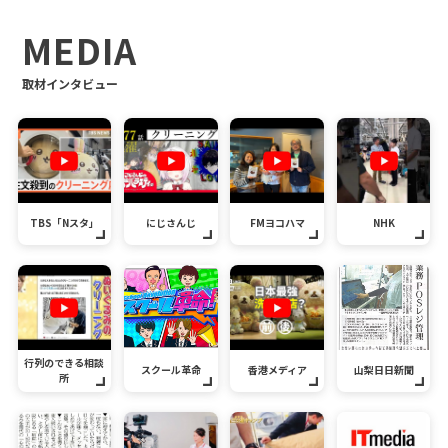
MEDIA
取材インタビュー
TBS「Nスタ」
にじさんじ
FMヨコハマ
NHK
行列のできる相談
スクール革命
香港メディア
山梨日日新聞
所