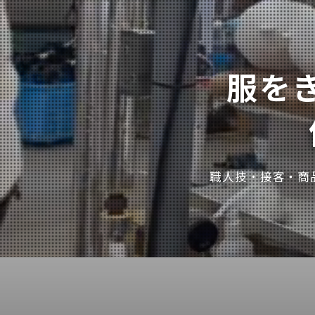
服を
職人技・接客・商