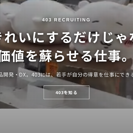
403 RECRUITING
きれいにする
だけじゃ
価値を蘇らせる仕事
品開発・DX。
403には、若手が自分の得意を
仕事にでき
403を知る